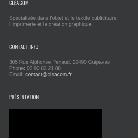
CLÉA’COM
Spécialisée dans l'objet et le textile publicitaire,
l'imprimerie et la création graphique.
CONTACT INFO
305 Rue Alphonse Penaud, 29490 Guipavas
Phone: 02 90 82 21 88
Email:
contact@cleacom.fr
PRÉSENTATION