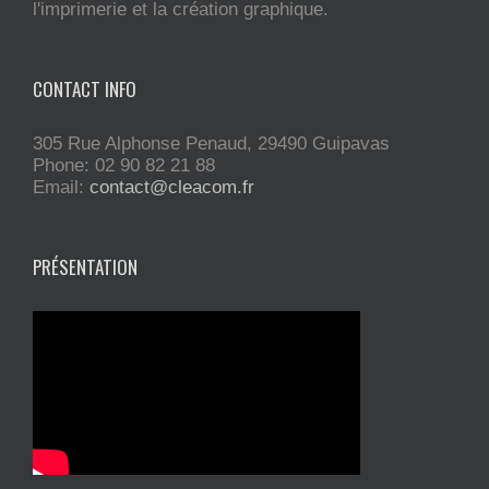
l'imprimerie et la création graphique.
CONTACT INFO
305 Rue Alphonse Penaud, 29490 Guipavas
Phone: 02 90 82 21 88
Email:
contact@cleacom.fr
PRÉSENTATION