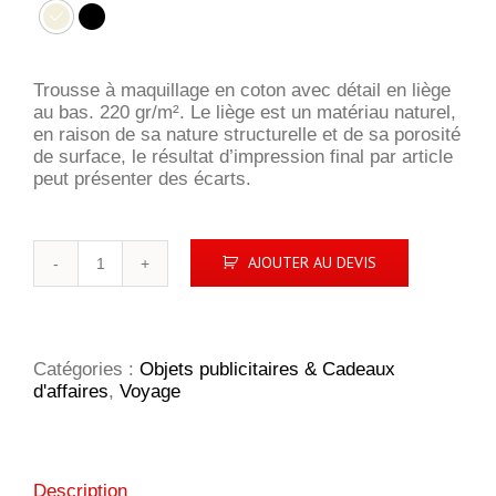
Trousse à maquillage en coton avec détail en liège
au bas. 220 gr/m². Le liège est un matériau naturel,
en raison de sa nature structurelle et de sa porosité
de surface, le résultat d’impression final par article
peut présenter des écarts.
quantité
AJOUTER AU DEVIS
de
PORTO
BAG
Catégories :
Objets publicitaires & Cadeaux
d'affaires
,
Voyage
Description