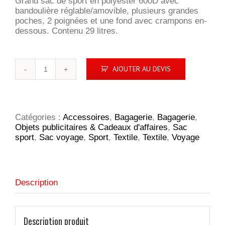
Grand sac de sport en polyester 600D avec
bandoulière réglable/amovible, plusieurs grandes
poches, 2 poignées et une fond avec crampons en-
dessous. Contenu 29 litres.
quantité
AJOUTER AU DEVIS
de
SportTraveller
Catégories :
Accessoires
,
Bagagerie
,
Bagagerie
,
Objets publicitaires & Cadeaux d'affaires
,
Sac
sport
,
Sac voyage
,
Sport
,
Textile
,
Textile
,
Voyage
Description
Description produit