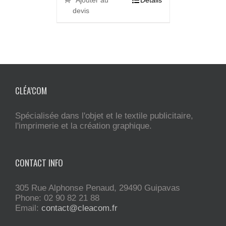
Ajouter au
Details
devis
CLÉA’COM
Spécialisée dans l'objet et le textile publicitaire,
l'imprimerie et la création graphique.
CONTACT INFO
305 Rue Alphonse Penaud, 29490 Guipavas
Phone: 02 90 82 21 88
Email:
contact@cleacom.fr