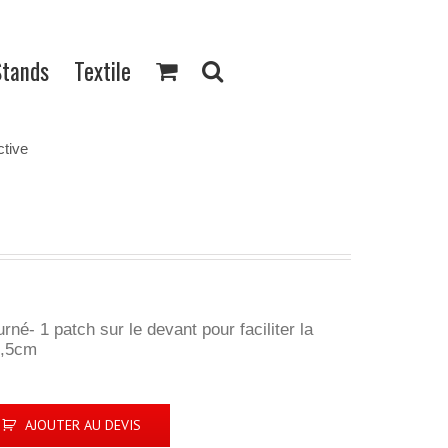
Stands
Textile
ctive
né- 1 patch sur le devant pour faciliter la
4,5cm
AJOUTER AU DEVIS