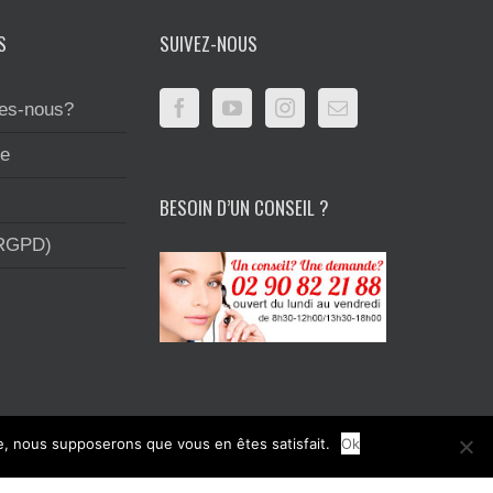
S
SUIVEZ-NOUS
es-nous?
te
BESOIN D’UN CONSEIL ?
(RGPD)
te, nous supposerons que vous en êtes satisfait.
Ok
primerie et la création graphique.