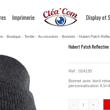
res
Imprimerie
Display et 
me
-
Boutique
-
Textile
-
Accessoires
-
Bonnets
-
Hubert Patch Refle
Hubert Patch Reflective
Ref :
024135
Bonnet avec bord retour
personnalisation 9,5×
quantité
de