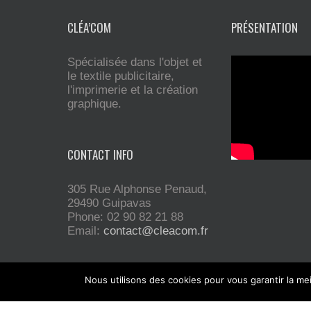
CLÉA’COM
PRÉSENTATION
Spécialisée dans l'objet et
le textile publicitaire,
l'imprimerie et la création
graphique.
CONTACT INFO
305 Rue Alphonse Penaud,
29490 Guipavas
Phone: 02 90 82 21 88
Email:
contact@cleacom.fr
Nous utilisons des cookies pour vous garantir la mei
Installée sur Guipavas, la sociét