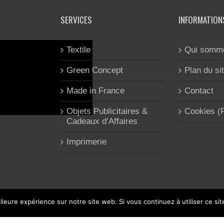
SERVICES
INFORMATION
Textile
Qui somm
Green Concept
Plan du si
Made in France
Contact
Objets Publicitaires &
Cookies 
Cadeaux d’Affaires
Imprimerie
lleure expérience sur notre site web. Si vous continuez à utiliser ce si
é CLEA'COM est spécialisée dans l'objet et le textile publicitaire, l'im