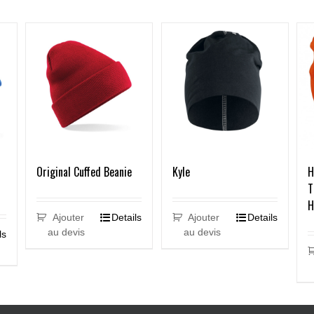
Original Cuffed Beanie
Kyle
H
T
H
Ajouter
Details
Ajouter
Details
au devis
au devis
ls