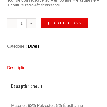
Tour de cou recto/verso – en polaire + élasthanne –
1 couture rétro-réfléchissante
quantité
AJOUTER AU DEVIS
de
Moody
Catégorie :
Divers
Description
Description produit
Matériel: 92% Polyester, 8% Élasthanne