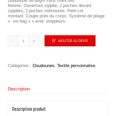
Doudoune ultralight sans manches
femme. Ouverture zippée, 2 poches devant
zippées, 2 poches intérieures. Petit col
montant. Coupe près du corps. Système de pliage
« »in bag » » avec stoppeurs.
quantité
AJOUTER AU DEVIS
de
Wilson
BW
Femme
Catégories :
Doudounes
,
Textile personnalise
Description
Description produit