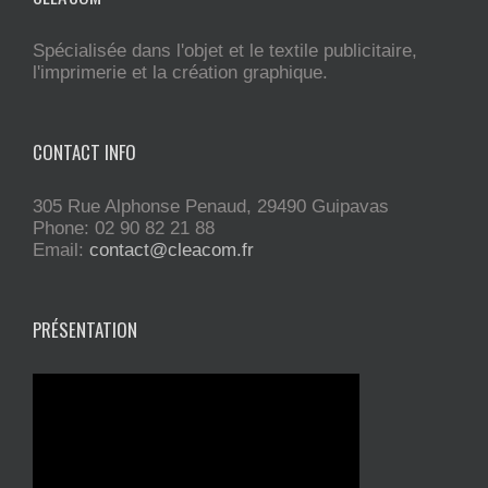
Spécialisée dans l'objet et le textile publicitaire,
l'imprimerie et la création graphique.
CONTACT INFO
305 Rue Alphonse Penaud, 29490 Guipavas
Phone: 02 90 82 21 88
Email:
contact@cleacom.fr
PRÉSENTATION