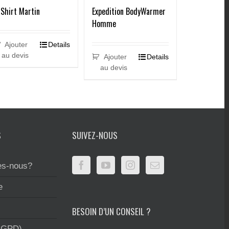
Shirt Martin
Expedition BodyWarmer
Homme
Ajouter
Details
au devis
Ajouter
Details
au devis
S
SUIVEZ-NOUS
s-nous?
e
BESOIN D’UN CONSEIL ?
RGPD)