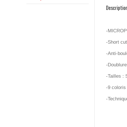
Descriptio
-MICROPO
-Short cut
-Anti-bou
-Doublure
-Tailles :
-9 coloris
-Technique