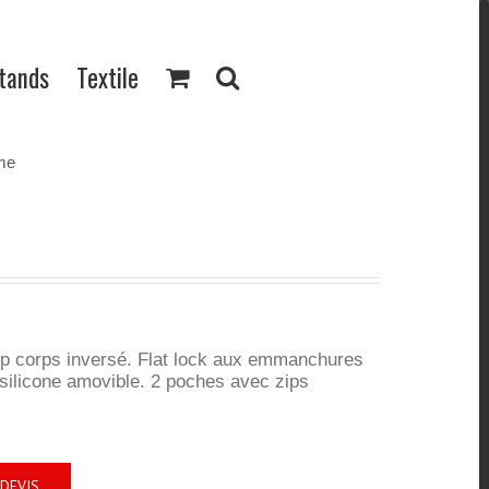
Stands
Textile
me
ip corps inversé. Flat lock aux emmanchures
 silicone amovible. 2 poches avec zips
DEVIS