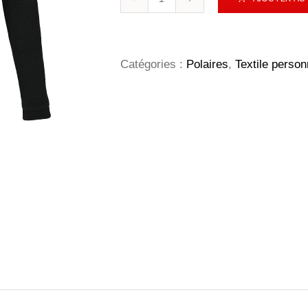
de
Nova
Femme
Catégories :
Polaires
,
Textile person