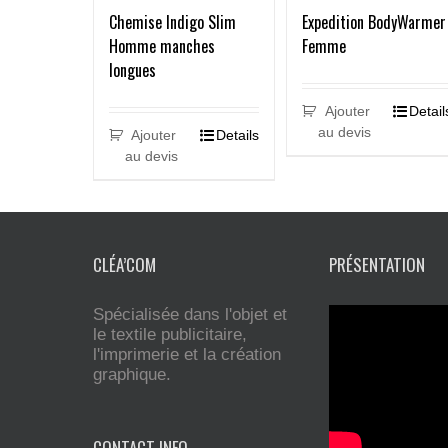
Chemise Indigo Slim
Expedition BodyWarmer
Homme manches
Femme
longues
Ajouter
Detail
au devis
Ajouter
Details
au devis
CLÉA’COM
PRÉSENTATION
Spécialisée dans l'objet et
le textile publicitaire,
l'imprimerie et la création
graphique.
CONTACT INFO