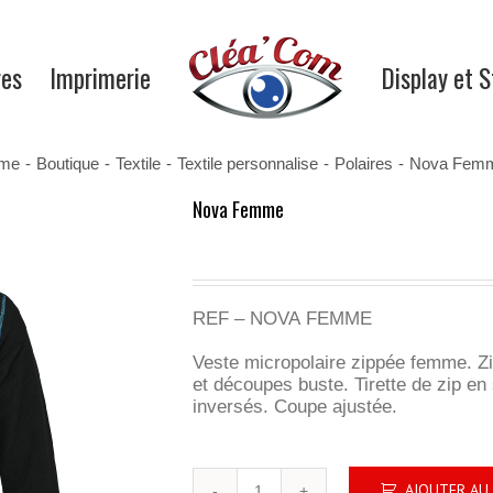
res
Imprimerie
Display et 
me
-
Boutique
-
Textile
-
Textile personnalise
-
Polaires
-
Nova Fem
Nova Femme
REF – NOVA FEMME
Veste micropolaire zippée femme. Z
et découpes buste. Tirette de zip en
inversés. Coupe ajustée.
quantité
AJOUTER AU 