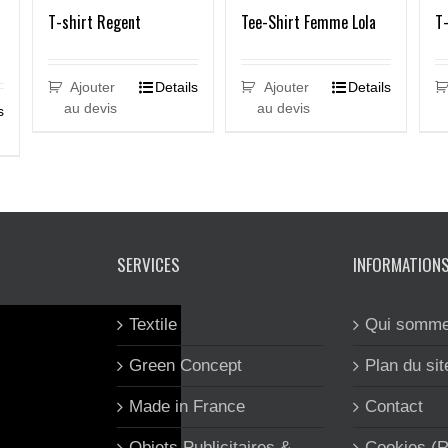
T-shirt Regent
Tee-Shirt Femme Lola
T-
Ajouter
Details
Ajouter
Details
au devis
au devis
s
SERVICES
INFORMATION
Textile
Qui somme
Green Concept
Plan du sit
Made in France
Contact
Objets Publicitaires &
Cookies (