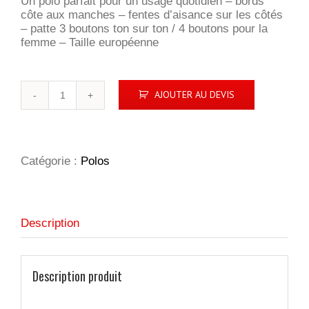
Un polo parfait pour un usage quotidien – bords
côte aux manches – fentes d’aisance sur les côtés
– patte 3 boutons ton sur ton / 4 boutons pour la
femme – Taille européenne
quantité
AJOUTER AU DEVIS
de
Basic
Polo
Ladies
Catégorie :
Polos
Description
Description produit