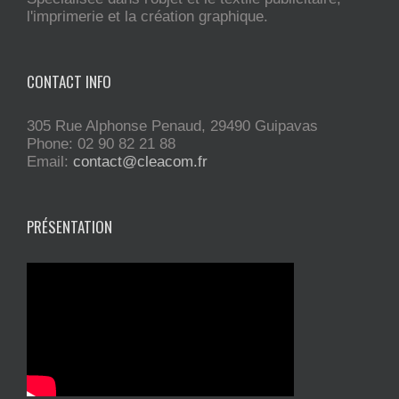
l'imprimerie et la création graphique.
CONTACT INFO
305 Rue Alphonse Penaud, 29490 Guipavas
Phone: 02 90 82 21 88
Email:
contact@cleacom.fr
PRÉSENTATION