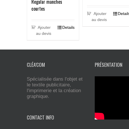
Regular manches
courtes
Ajouter
Detail
au devis
Ajouter
Details
au devis
CLÉA’COM
PRÉSENTATION
Spécialisée dans l'objet et
le textile publicitaire,
l'imprimerie et la création
graphique.
CONTACT INFO