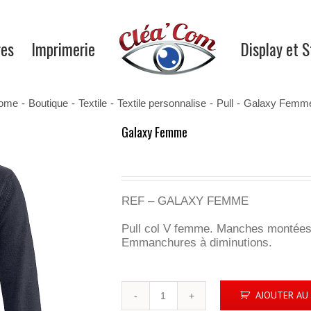
res
Imprimerie
Display et 
ome
-
Boutique
-
Textile
-
Textile personnalise
-
Pull
-
Galaxy Femm
Galaxy Femme
REF – GALAXY FEMME
Pull col V femme. Manches montées.
Emmanchures à diminutions.
quantité
AJOUTER AU 
de