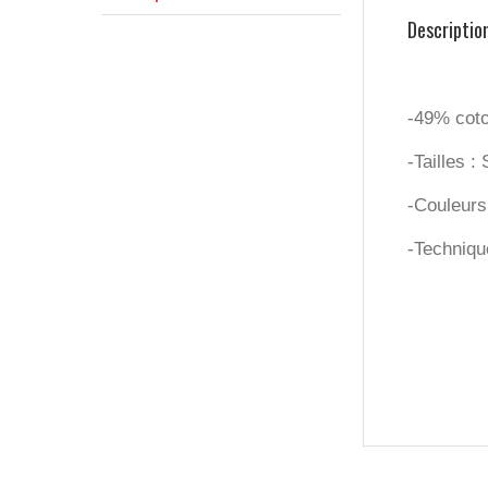
Descriptio
-49% coto
-Tailles 
-Couleurs 
-Technique