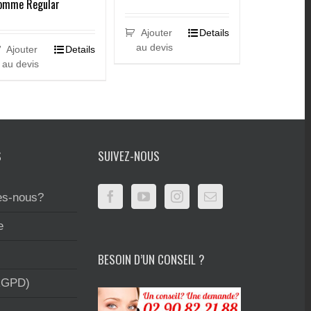
omme Regular
Ajouter
Details
au devis
Ajouter
Details
au devis
S
SUIVEZ-NOUS
s-nous?
e
BESOIN D’UN CONSEIL ?
RGPD)