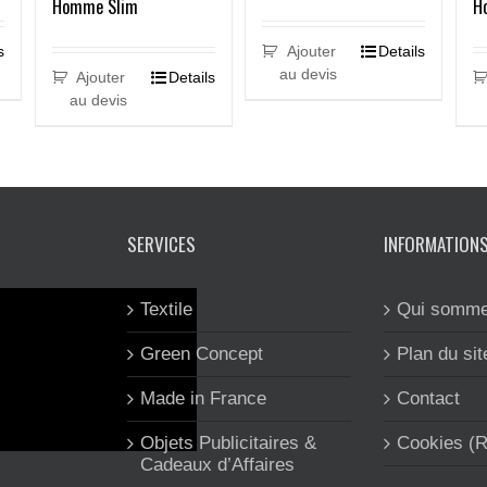
Homme Slim
H
s
Ajouter
Details
au devis
Ajouter
Details
au devis
SERVICES
INFORMATION
Textile
Qui somme
Green Concept
Plan du sit
Made in France
Contact
Objets Publicitaires &
Cookies (
Cadeaux d’Affaires