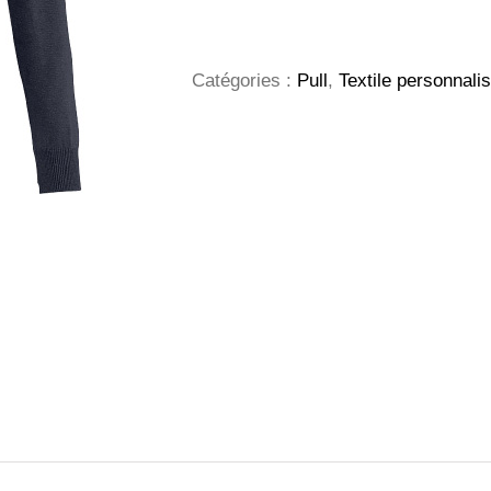
Galaxy
Femme
Catégories :
Pull
,
Textile personnali