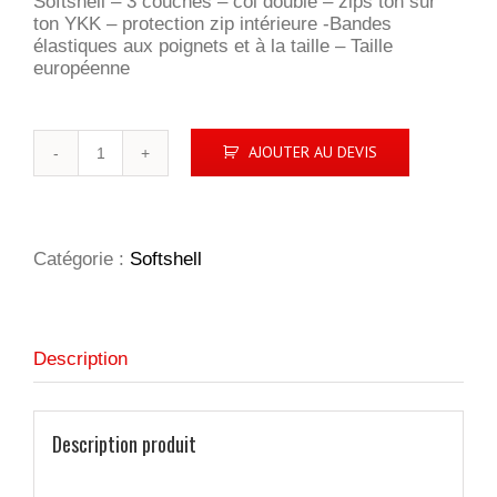
Softshell – 3 couches – col doublé – zips ton sur
ton YKK – protection zip intérieure -Bandes
élastiques aux poignets et à la taille – Taille
européenne
quantité
AJOUTER AU DEVIS
de
Basic
Softshell
Jacket
Catégorie :
Softshell
Description
Description produit