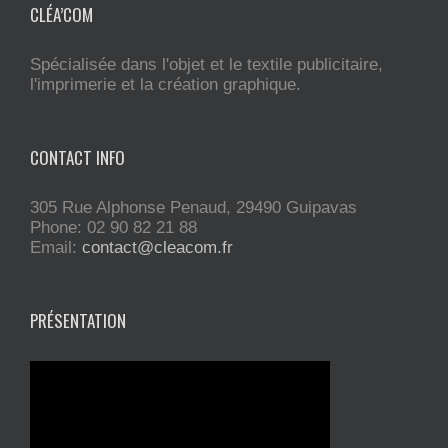
CLÉA’COM
Spécialisée dans l'objet et le textile publicitaire,
l'imprimerie et la création graphique.
CONTACT INFO
305 Rue Alphonse Penaud, 29490 Guipavas
Phone: 02 90 82 21 88
Email:
contact@cleacom.fr
PRÉSENTATION