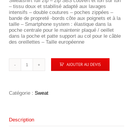
Sweatshirt full zip – zip SBS couvert et ton sur ton
– tissu doux et stabilisé adapté aux lavages
intensifs – double coutures – poches zippées –
bande de propreté -bords côte aux poignets et à la
taille – Smartphone system : élastique dans la
poche centrale pour le maintenir plaqué / oeillet
dans la poche et patte support au col pour le câble
des oreillettes – Taille européenne
quantité
AJOUTER AU DEVIS
de
Basic
Cardigan
Catégorie :
Sweat
Description