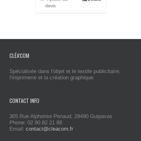
devis
CLÉA’COM
Spécialisée dans l'objet et le textile publicitaire,
l'imprimerie et la création graphique.
CONTACT INFO
305 Rue Alphonse Penaud, 29490 Guipavas
Phone: 02 90 82 21 88
Email:
contact@cleacom.fr