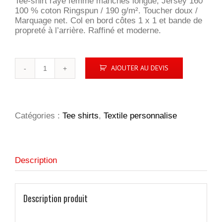
Tee-shirt rayé femme manches longue, Jersey 160
100 % coton Ringspun / 190 g/m². Toucher doux /
Marquage net. Col en bord côtes 1 x 1 et bande de
propreté à l’arrière. Raffiné et moderne.
quantité
AJOUTER AU DEVIS
de
Matelot
Femme
Catégories :
Tee shirts
,
Textile personnalise
Description
Description produit