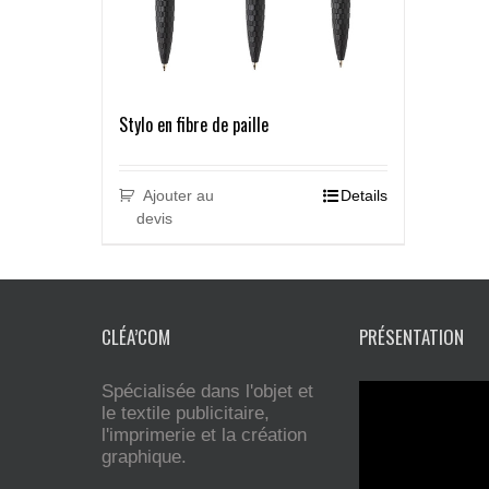
Stylo en fibre de paille
Ajouter au
Details
devis
CLÉA’COM
PRÉSENTATION
Spécialisée dans l'objet et
le textile publicitaire,
l'imprimerie et la création
graphique.