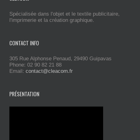
Spécialisée dans l'objet et le textile publicitaire,
l'imprimerie et la création graphique.
CONTACT INFO
305 Rue Alphonse Penaud, 29490 Guipavas
Phone: 02 90 82 21 88
Email:
contact@cleacom.fr
PRÉSENTATION