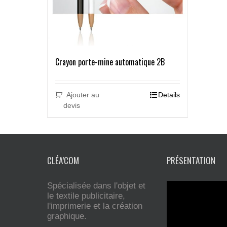
Crayon porte-mine automatique 2B
Ajouter au
Details
devis
CLÉA’COM
PRÉSENTATION
Spécialisée dans l'objet et
le textile publicitaire,
l'imprimerie et la création
graphique.