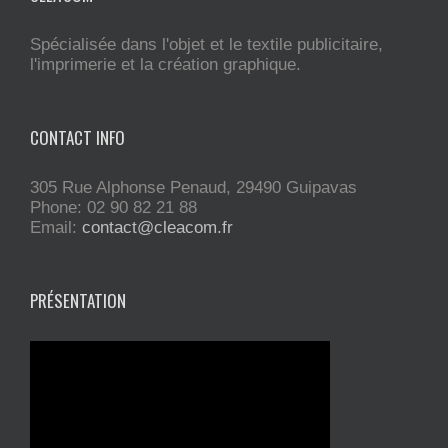
Spécialisée dans l'objet et le textile publicitaire,
l'imprimerie et la création graphique.
CONTACT INFO
305 Rue Alphonse Penaud, 29490 Guipavas
Phone: 02 90 82 21 88
Email:
contact@cleacom.fr
PRÉSENTATION