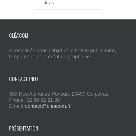
devis
CLÉA’COM
Spécialisée dans l'objet et le textile publicitaire,
l'imprimerie et la création graphique.
CONTACT INFO
305 Rue Alphonse Penaud, 29490 Guipavas
Phone: 02 90 82 21 88
Email:
contact@cleacom.fr
PRÉSENTATION