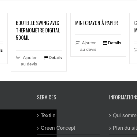
BOUTEILLE SWING AVEC
MINI CRAYON À PAPIER
C
THERMOMÈTRE DIGITAL
M
500ML
Ajouter
Details
au devis
ls
Ajouter
Details
au devis
SERVICES
INFORMATION
Textile
Qui somm
Green Concept
Plan du si