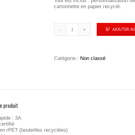
Tout est inclus : personnalisation r
cartonnette en papier recyclé.
quantité
AJOUTER AU
de
C19
|
câble
éco
Catégorie :
Non classé
court
n produit
pide : 3A
ertifié
n rPET (bouteilles recyclées)