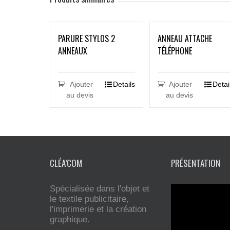
PARURE STYLOS 2
ANNEAU ATTACHE
ANNEAUX
TÉLÉPHONE
Ajouter
Details
Ajouter
Detai
au devis
au devis
CLÉA’COM
PRÉSENTATION
Spécialisée dans l'objet et
le textile publicitaire,
l'imprimerie et la création
graphique.