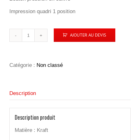
Impression quadri 1 position
quantité
AJOUTER AU DEVIS
de
CENDRIER
DE
POCHE
EN
Catégorie :
Non classé
PAPIER
Description
Description produit
Matière : Kraft