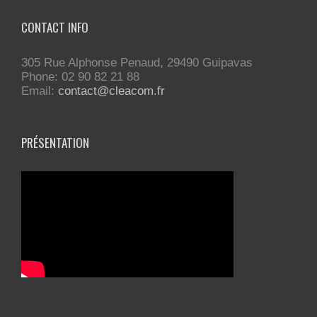
CONTACT INFO
305 Rue Alphonse Penaud, 29490 Guipavas
Phone: 02 90 82 21 88
Email:
contact@cleacom.fr
PRÉSENTATION