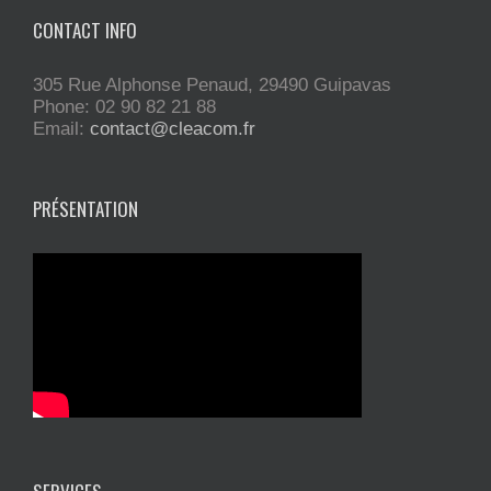
CONTACT INFO
305 Rue Alphonse Penaud, 29490 Guipavas
Phone: 02 90 82 21 88
Email:
contact@cleacom.fr
PRÉSENTATION