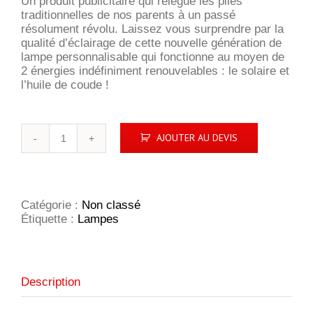
Un produit publicitaire qui relègue les piles
traditionnelles de nos parents à un passé
résolument révolu. Laissez vous surprendre par la
qualité d’éclairage de cette nouvelle génération de
lampe personnalisable qui fonctionne au moyen de
2 énergies indéfiniment renouvelables : le solaire et
l’huile de coude !
quantité
AJOUTER AU DEVIS
de
Lampe
solaire
Mégapower
Catégorie :
Non classé
Étiquette :
Lampes
Description