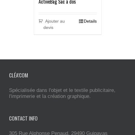
ActiveBag Sac à dos
Ajouter au
Details
devis
CLÉA’COM
Spécialisée dans l'objet et le textile publicitaire,
l'imprimerie et la création graphique.
CONTACT INFO
305 Rue Alphonse Penaud, 29490 Guipavas