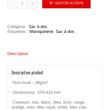
quantité
AJOUTER AU DEVIS
de
Sac
à
dos
basique
Catégorie :
Sac à dos
Color
Étiquettes :
Maroquinerie
,
Sac à dos
Description
Description produit
-Non-tissé – 80g/m²
-Dimensions: 370×410 mm
-Couleurs: noir, blanc, bleu, brun, rouge,
orange, rose, bleu royal, violet, bleu clair,