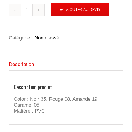
quantité
AJOUTER AU DEVIS
de
PORTE
MONNAIE
-
PVC
Catégorie :
Non classé
LYCHEE
Description
Description produit
Color : Noir 35, Rouge 08, Amande 19,
Caramel 05
Matière : PVC