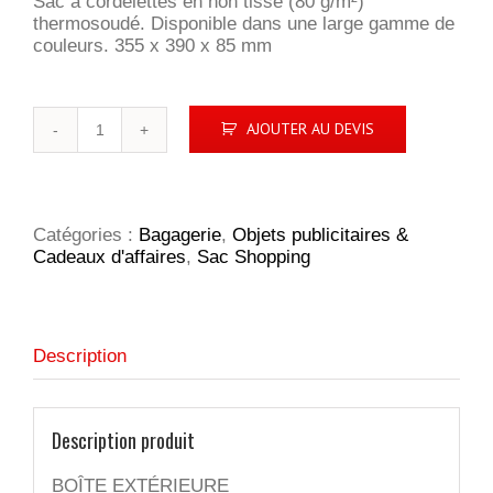
Sac à cordelettes en non tissé (80 g/m²)
thermosoudé. Disponible dans une large gamme de
couleurs. 355 x 390 x 85 mm
quantité
AJOUTER AU DEVIS
de
STRATFORD.
Sac
non
tissé
Catégories :
Bagagerie
,
Objets publicitaires &
Cadeaux d'affaires
,
Sac Shopping
Description
Description produit
BOÎTE EXTÉRIEURE