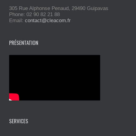
305 Rue Alphonse Penaud, 29490 Guipavas
Phone: 02 90 82 21 88
Email:
contact@cleacom.fr
PRÉSENTATION
SERVICES