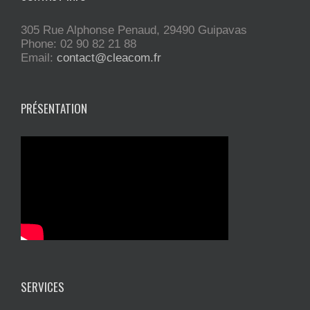
305 Rue Alphonse Penaud, 29490 Guipavas
Phone: 02 90 82 21 88
Email:
contact@cleacom.fr
PRÉSENTATION
SERVICES