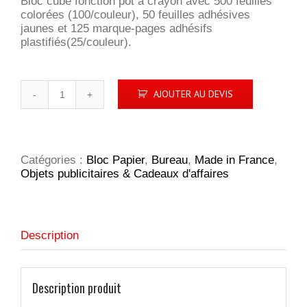
Bloc cube fonction pot à crayon avec 500 feuilles
colorées (100/couleur), 50 feuilles adhésives
jaunes et 125 marque-pages adhésifs
plastifiés(25/couleur).
quantité
AJOUTER AU DEVIS
de
BLOC
CUBE
ADHESIF/POT
A
Catégories :
Bloc Papier
,
Bureau
,
Made in France
,
CRAYON
Objets publicitaires & Cadeaux d'affaires
Description
Description produit