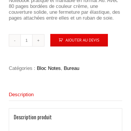
Notebook pratique et maniable en format A6. Avec
80 pages bordées de couleur crème, une
couverture solide, une fermeture par élastique, des
pages attachées entre elles et un ruban de soie.
quantité
AJOUTER AU DEVIS
de
WhiteNote
A6
Catégories :
Bloc Notes
,
Bureau
Description
Description produit