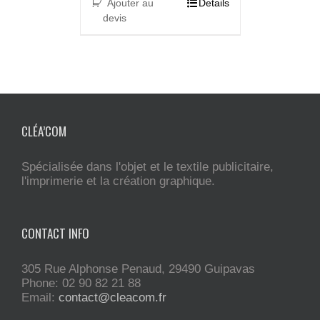
Ajouter au
Details
devis
CLÉA’COM
Spécialisée dans l'objet et le textile publicitaire,
l'imprimerie et la création graphique.
CONTACT INFO
305 Rue Alphonse Penaud, 29490 Guipavas
Phone: 02 90 82 21 88
Email:
contact@cleacom.fr