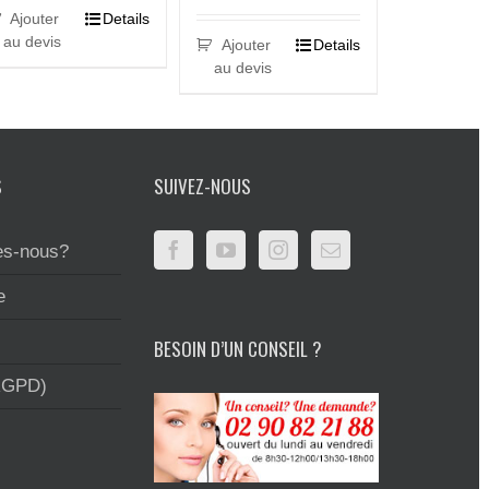
Ajouter
Details
au devis
Ajouter
Details
au devis
S
SUIVEZ-NOUS
s-nous?
e
BESOIN D’UN CONSEIL ?
RGPD)