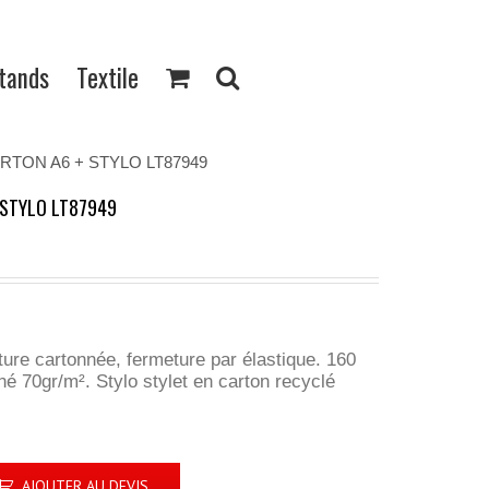
Stands
Textile
RTON A6 + STYLO LT87949
 STYLO LT87949
ure cartonnée, fermeture par élastique. 160
é 70gr/m². Stylo stylet en carton recyclé
AJOUTER AU DEVIS