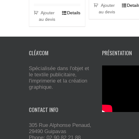
Ajouter
Detail
au devis
Ajouter
Details
au devis
CLÉA’COM
PRÉSENTATION
Spécialisée dans l'objet et
le textile publicitaire,
l'imprimerie et la création
graphique.
CONTACT INFO
305 Rue Alphonse Penaud,
29490 Guipavas
Phone: 02 90 82 21 88