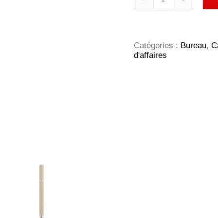
de
CARNET
EN
CARTON
A6
Catégories :
Bureau
,
C
+
d'affaires
STYLO
LT87949