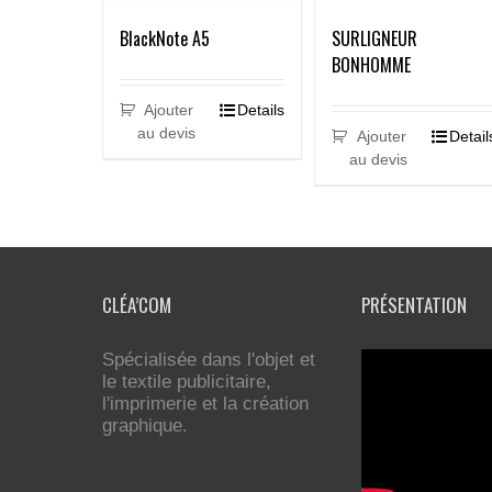
BlackNote A5
SURLIGNEUR
BONHOMME
Ajouter
Details
au devis
Ajouter
Detail
au devis
CLÉA’COM
PRÉSENTATION
Spécialisée dans l'objet et
le textile publicitaire,
l'imprimerie et la création
graphique.