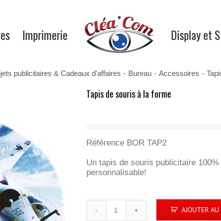
res
Imprimerie
Display et 
ets publicitaires & Cadeaux d'affaires
-
Bureau
-
Accessoires
-
Tapi
Tapis de souris à la forme
Référence BOR TAP2
Un tapis de souris publicitaire 100
personnalisable!
quantité
AJOUTER AU 
de