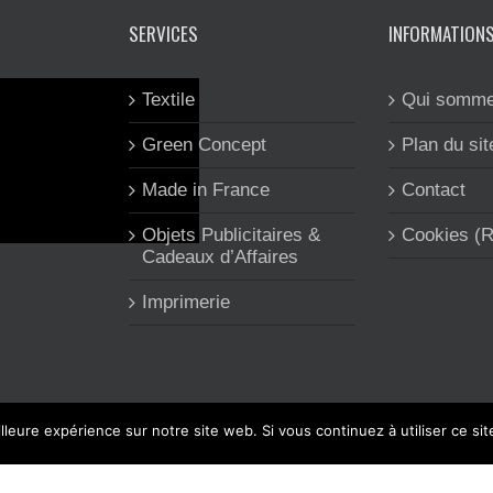
SERVICES
INFORMATION
Textile
Qui somme
Green Concept
Plan du sit
Made in France
Contact
Objets Publicitaires &
Cookies (
Cadeaux d’Affaires
Imprimerie
lleure expérience sur notre site web. Si vous continuez à utiliser ce si
 CLEA'COM est spécialisée dans l'objet et le textile publicitaire, l'imp
Facebook