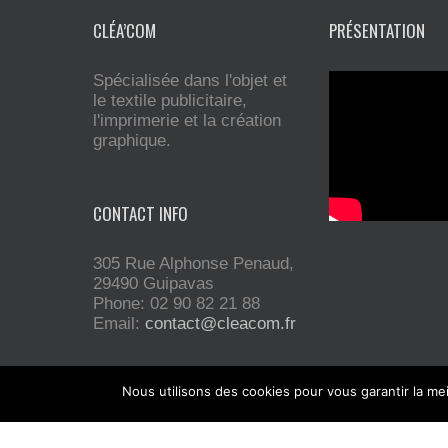
CLÉA’COM
PRÉSENTATION
Spécialisée dans l'objet et
le textile publicitaire,
l'imprimerie et la création
graphique.
CONTACT INFO
305 Rue Alphonse Penaud,
29490 Guipavas
Phone: 02 90 82 21 88
Email:
contact@cleacom.fr
Nous utilisons des cookies pour vous garantir la mei
Installée sur Guipavas, la société