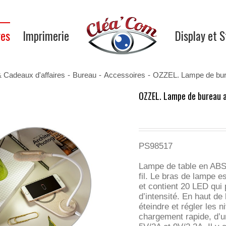
res
Imprimerie
Display et 
& Cadeaux d'affaires
-
Bureau
-
Accessoires
-
OZZEL. Lampe de bure
OZZEL. Lampe de bureau av
PS98517
Lampe de table en ABS 
fil. Le bras de lampe es
et contient 20 LED qui 
d’intensité. En haut de 
éteindre et régler les n
chargement rapide, d’