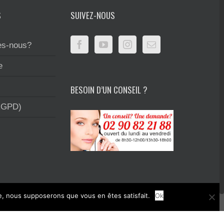
S
SUIVEZ-NOUS
s-nous?
e
BESOIN D’UN CONSEIL ?
RGPD)
te, nous supposerons que vous en êtes satisfait.
Ok
rimerie et la création graphique.