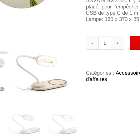
5V/2A et 9V/2.2A. Il y 
placé, pour l’empêche
USB de type C de 1 m. 
Lampe: 160 x 370 x 85
quantité
de
OZZEL.
Lampe
de
bureau
Catégories :
Accessoir
avec
d'affaires
chargeur
sans
fil
(Fast,
15W)