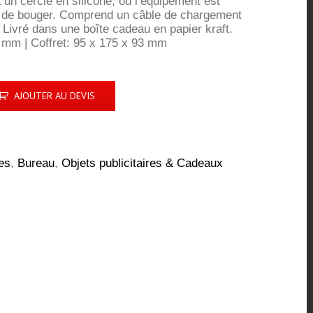
a un cercle en silicone, où l’équipement est
r de bouger. Comprend un câble de chargement
Livré dans une boîte cadeau en papier kraft.
 mm | Coffret: 95 x 175 x 93 mm
AJOUTER AU DEVIS
es
,
Bureau
,
Objets publicitaires & Cadeaux