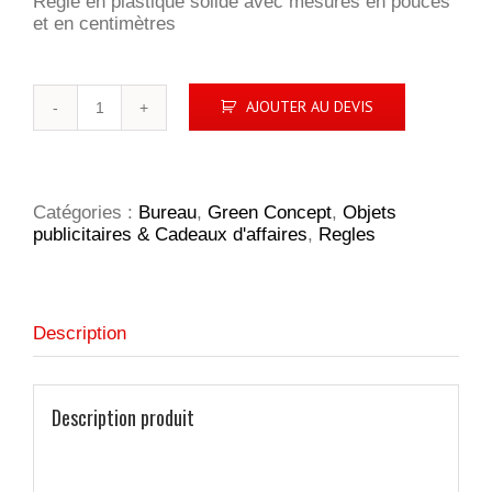
Règle en plastique solide avec mesures en pouces
et en centimètres
quantité
AJOUTER AU DEVIS
de
Règle
Terran
30cm
Catégories :
Bureau
,
Green Concept
,
Objets
publicitaires & Cadeaux d'affaires
,
Regles
Description
Description produit