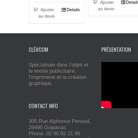
Ajouter
Detail
au devis
Ajouter
Details
au devis
CLÉA’COM
PRÉSENTATION
Spécialisée dans l'objet et
le textile publicitaire,
l'imprimerie et la création
graphique.
CONTACT INFO
305 Rue Alphonse Penaud,
29490 Guipavas
Phone: 02 90 82 21 88