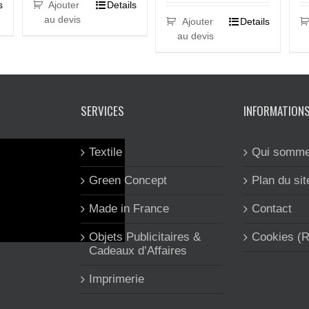
s
Ajouter
Details
au devis
Ajouter
Details
au devis
SERVICES
INFORMATION
Textile
Qui somme
Green Concept
Plan du sit
Made in France
Contact
Objets Publicitaires &
Cookies (
Cadeaux d’Affaires
Imprimerie