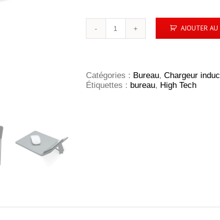
quantité
AJOUTER AU 
de
Tapis
de
souris
avec
Catégories :
Bureau
,
Chargeur induc
chargeur
Étiquettes :
bureau
,
High Tech
à
induction
5W