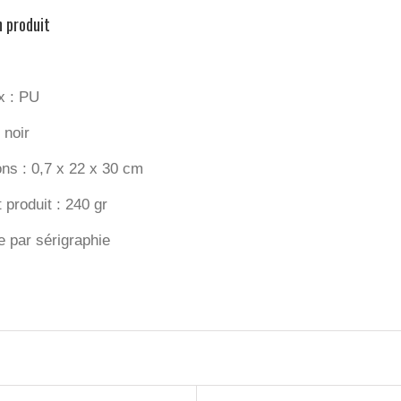
n produit
x :
PU
 noir
ons :
0,7 x 22 x 30 cm
 produit :
240 gr
 par sérigraphie