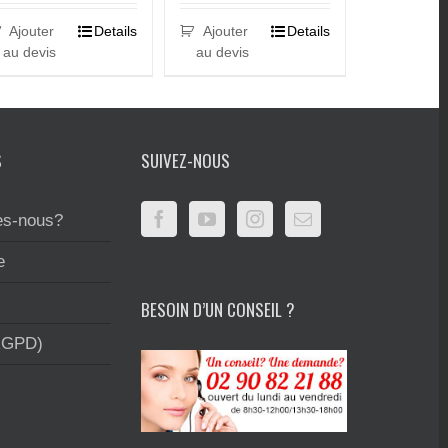
Ajouter
Details
Ajouter
Details
au devis
au devis
S
SUIVEZ-NOUS
s-nous?
e
BESOIN D’UN CONSEIL ?
RGPD)