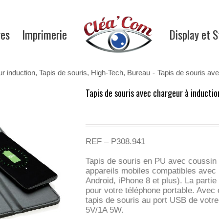
res
Imprimerie
Display et 
r induction
,
Tapis de souris
,
High-Tech
,
Bureau
-
Tapis de souris av
Tapis de souris avec chargeur à inducti
REF – P308.941
Tapis de souris en PU avec coussin à
appareils mobiles compatibles avec l
Android, iPhone 8 et plus). La partie
pour votre téléphone portable. Avec
tapis de souris au port USB de votre 
5V/1A 5W.