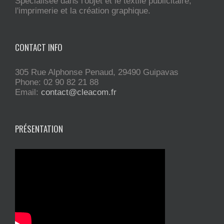
Spécialisée dans l'objet et le textile publicitaire,
l'imprimerie et la création graphique.
CONTACT INFO
305 Rue Alphonse Penaud, 29490 Guipavas
Phone: 02 90 82 21 88
Email:
contact@cleacom.fr
PRÉSENTATION