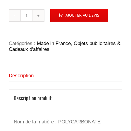
quantité
AJOUTER AU DEVIS
de
ClipCourse
-
Jeton
consigne
Catégories :
Made in France
,
Objets publicitaires &
Cadeaux d'affaires
Description
Description produit
Nom de la matière : POLYCARBONATE