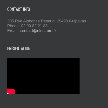
CONTACT INFO
305 Rue Alphonse Penaud, 29490 Guipavas
Phone: 02 90 82 21 88
Email:
contact@cleacom.fr
PRÉSENTATION