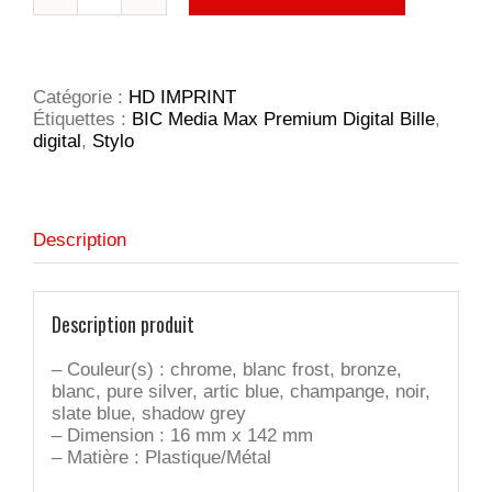
de
BIC
Media
Max
Premium
Catégorie :
HD IMPRINT
Digital
Étiquettes :
BIC Media Max Premium Digital Bille
,
Bille
digital
,
Stylo
Description
Description produit
– Couleur(s) : chrome, blanc frost, bronze,
blanc, pure silver, artic blue, champange, noir,
slate blue, shadow grey
– Dimension : 16 mm x 142 mm
– Matière : Plastique/Métal