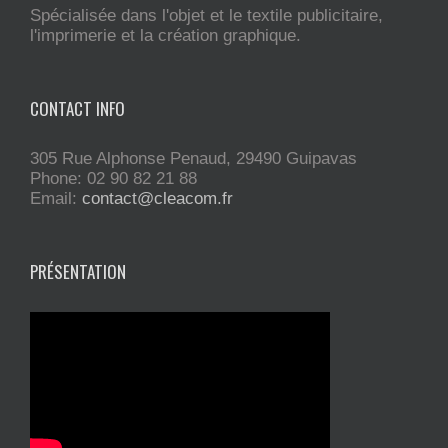
Spécialisée dans l'objet et le textile publicitaire,
l'imprimerie et la création graphique.
CONTACT INFO
305 Rue Alphonse Penaud, 29490 Guipavas
Phone: 02 90 82 21 88
Email:
contact@cleacom.fr
PRÉSENTATION