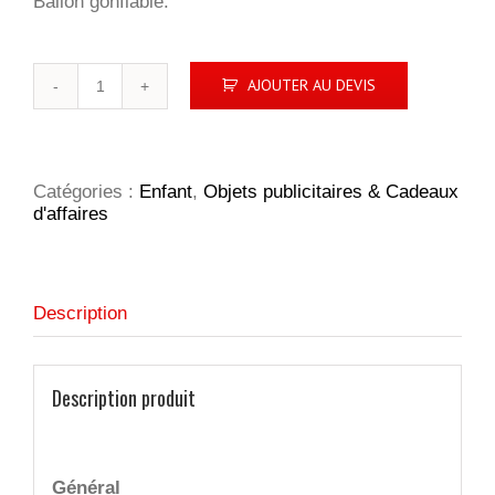
Ballon gonflable.
quantité
AJOUTER AU DEVIS
de
BeachBall
Ø
30
cm
Catégories :
Enfant
,
Objets publicitaires & Cadeaux
d'affaires
Description
Description produit
Général