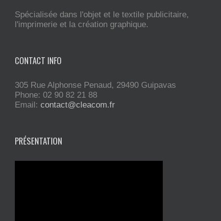
Spécialisée dans l'objet et le textile publicitaire,
l'imprimerie et la création graphique.
CONTACT INFO
305 Rue Alphonse Penaud, 29490 Guipavas
Phone: 02 90 82 21 88
Email:
contact@cleacom.fr
PRÉSENTATION