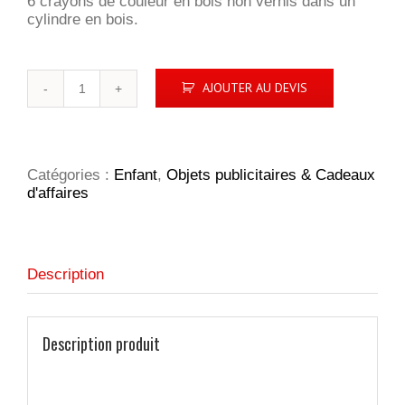
6 crayons de couleur en bois non vernis dans un
cylindre en bois.
quantité
AJOUTER AU DEVIS
de
ColorWoody
crayons
de
couleur
Catégories :
Enfant
,
Objets publicitaires & Cadeaux
d'affaires
Description
Description produit