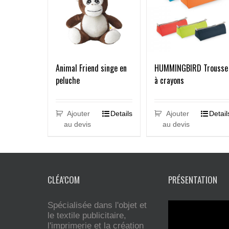
HUMMINGBIRD Trousse
Animal Friend singe en
à crayons
peluche
Ajouter
Detail
Ajouter
Details
au devis
au devis
CLÉA’COM
PRÉSENTATION
Spécialisée dans l'objet et
le textile publicitaire,
l'imprimerie et la création