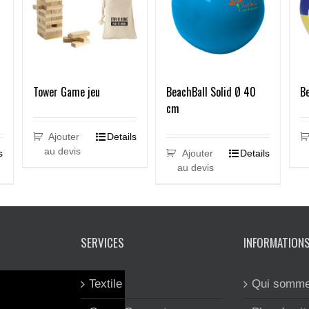
BeachBall Solid Ø 40
B
Tower Game jeu
cm
Ajouter
Details
au devis
s
Ajouter
Details
au devis
SERVICES
INFORMATION
Textile
Qui somme