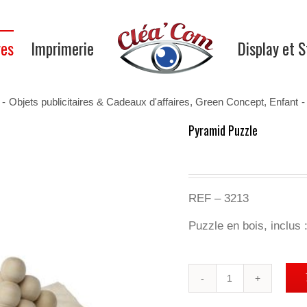
res
Imprimerie
Display et 
-
Objets publicitaires & Cadeaux d'affaires
,
Green Concept
,
Enfant
-
Pyramid Puzzle
REF – 3213
Puzzle en bois, inclus 
quantité
de
Pyramid