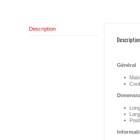
Description
Descriptio
Général
Mati
Coul
Dimension
Long
Larg
Poid
Informat