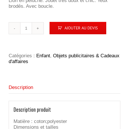
Lion en peluche. Jouet très doux et chic. Yeux
brodés. Avec boucle.
quantité
AJOUTER AU DEVIS
de
Louis
lion
en
peluche
Catégories :
Enfant
,
Objets publicitaires & Cadeaux
d'affaires
Description
Description produit
Matière : coton;polyester
Dimensions et tailles