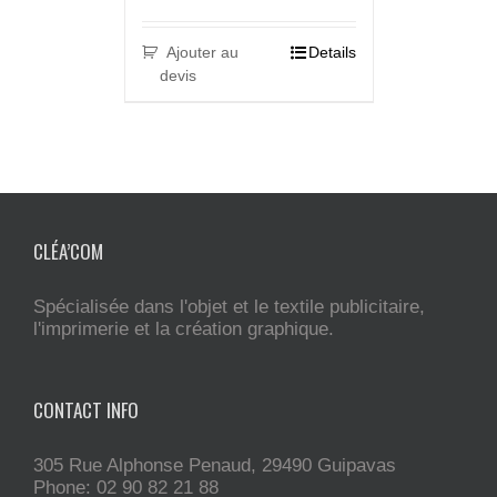
Ajouter au
Details
devis
CLÉA’COM
Spécialisée dans l'objet et le textile publicitaire,
l'imprimerie et la création graphique.
CONTACT INFO
305 Rue Alphonse Penaud, 29490 Guipavas
Phone: 02 90 82 21 88