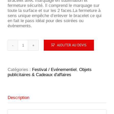
Bracelet avec marquage en sublimation et
fermeture sécurité. Il comprend le marquage sur
toute la surface et sur les 2 faces.La fermeture à
sens unique empêche d’enlever le bracelet ce qui
en fait le pass idéal pour des soirées ou
évènements.
quantité
AJOUTER AU DEVIS
de
Bracelet
plastique
festival
El
Catégories :
Festival / Evénementiel
,
Objets
publicitaires & Cadeaux d'affaires
Description