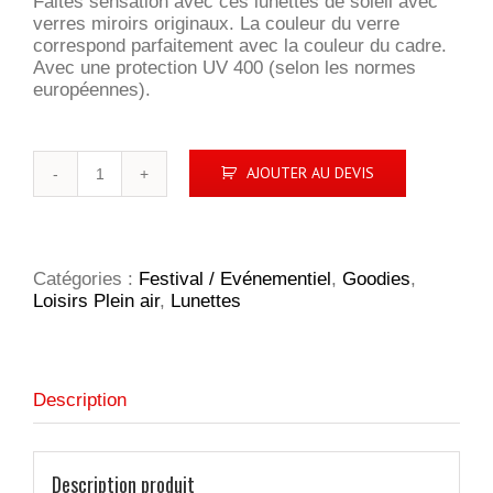
Faites sensation avec ces lunettes de soleil avec
verres miroirs originaux. La couleur du verre
correspond parfaitement avec la couleur du cadre.
Avec une protection UV 400 (selon les normes
européennes).
quantité
AJOUTER AU DEVIS
de
Fiesta
lunettes
de
soleil
Catégories :
Festival / Evénementiel
,
Goodies
,
Loisirs Plein air
,
Lunettes
Description
Description produit