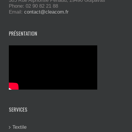
305 Rue Alphonse Penaud, 29490 Guipavas
Phone: 02 90 82 21 88
Email:
contact@cleacom.fr
PRÉSENTATION
SERVICES
Textile