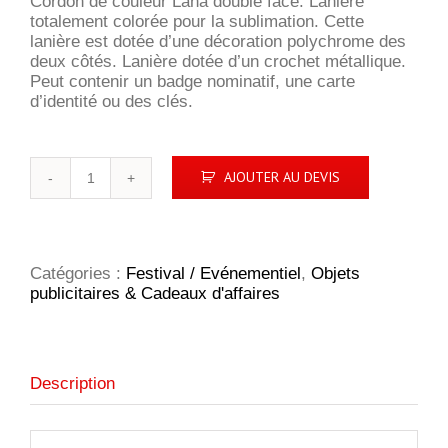
Cordon de couleur Lana double face. Lanière
totalement colorée pour la sublimation. Cette
lanière est dotée d’une décoration polychrome des
deux côtés. Lanière dotée d’un crochet métallique.
Peut contenir un badge nominatif, une carte
d’identité ou des clés.
quantité
AJOUTER AU DEVIS
de
Lanyard
Lana
double
face
Catégories :
Festival / Evénementiel
,
Objets
publicitaires & Cadeaux d'affaires
Description