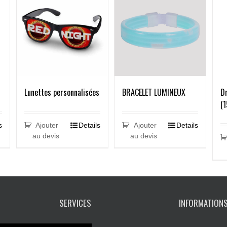
BRACELET LUMINEUX
Dr
Lunettes personnalisées
(
Ajouter
Details
s
Ajouter
Details
au devis
au devis
SERVICES
INFORMATION