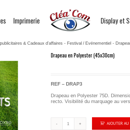
res
Imprimerie
Display et 
publicitaires & Cadeaux d'affaires
-
Festival / Evénementiel
-
Drapea
Drapeau en Polyester (45x30cm)
REF – DRAP3
Drapeau en Polyester 75D. Dimensio
recto. Visibilité du marquage au ve
quantité
AJOUTER AU 
de