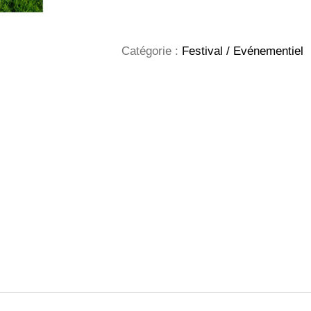
Drapeau
en
Polyester
(45x30cm)
Catégorie :
Festival / Evénementiel