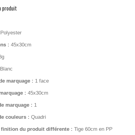
n produit
:
Polyester
ns :
45x30cm
8g
Blanc
 de marquage :
1 face
 marquage :
45x30cm
de marquage :
1
e couleurs :
Quadri
 finition du produit différente :
Tige 60cm en PP