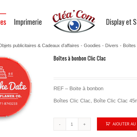
res
Imprimerie
Display et 
Objets publicitaires & Cadeaux d'affaires
-
Goodies
-
Divers
-
Boîtes
Boîtes à bonbon Clic Clac
REF – Boite à bonbon
Boîtes Clic Clac, Boîte Clic Clac 
quantité
AJOUTER AU 
de
Boîtes