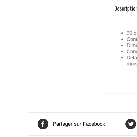
Descriptio
20 c
Cont
Dime
Cond
Déla
moi
Partager sur Facebook