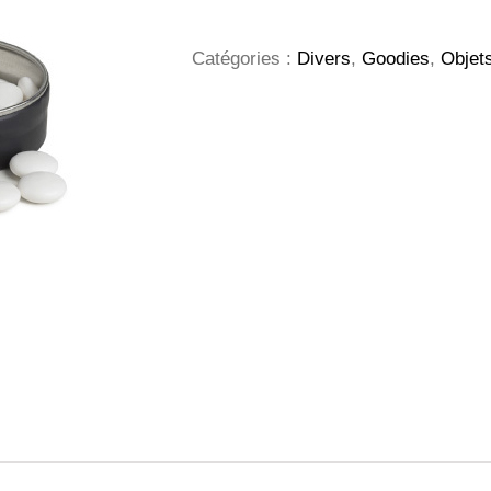
à
bonbon
Clic
Catégories :
Divers
,
Goodies
,
Objets
Clac