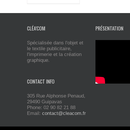
CLÉA’COM
PRÉSENTATION
Spécialisée dans l'objet et
le textile publicitaire,
l'imprimerie et la création
graphique.
CONTACT INFO
305 Rue Alphonse Penaud,
29490 Guipavas
Phone: 02 90 82 21 88
Email:
contact@cleacom.fr