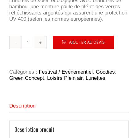
Lunettes de soleil écologiques avec branches de
bambou, une monture paille de blé et des verres
réfléchissants argentés qui assurent une protection
UV 400 (selon les normes européennes).
quantité
AJOUTER AU DEVIS
de
Malibu
Eco-
Mix
Catégories :
Festival / Evénementiel
,
Goodies
,
Green Concept
,
Loisirs Plein air
,
Lunettes
Description
Description produit