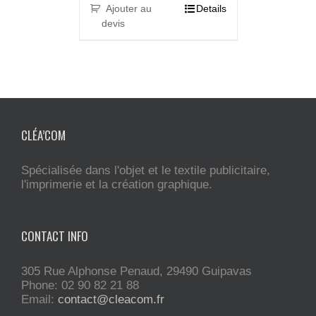
Ajouter au
Details
devis
CLÉA’COM
Spécialisée dans l'objet et le textile publicitaire,
l'imprimerie et la création graphique.
CONTACT INFO
305 Rue Alphonse Penaud, 29490 Guipavas
Phone: 02 90 82 21 88
Email:
contact@cleacom.fr