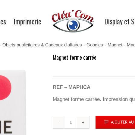
res
Imprimerie
Display et 
-
Objets publicitaires & Cadeaux d'affaires
-
Goodies
-
Magnet
-
Mag
Magnet forme carrée
REF – MAPHCA
Magnet forme carrée. Impression quad
quantité
AJOUTER AU 
de
Magnet