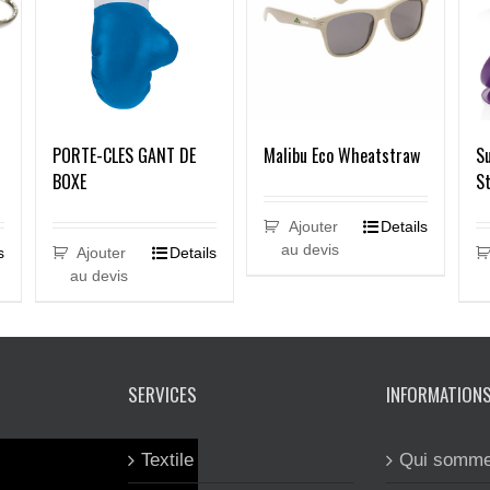
PORTE-CLES GANT DE
Malibu Eco Wheatstraw
Su
BOXE
St
Ajouter
Details
au devis
s
Ajouter
Details
au devis
SERVICES
INFORMATION
Textile
Qui somme