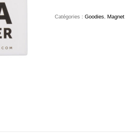
forme
carrée
Catégories :
Goodies
,
Magnet