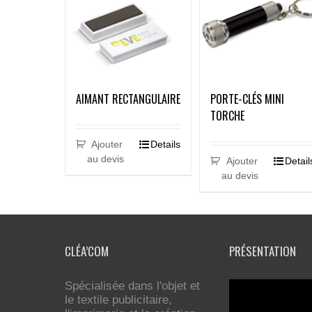
AIMANT RECTANGULAIRE
PORTE-CLÉS MINI
TORCHE
Ajouter
Details
au devis
Ajouter
Detail
au devis
CLÉA’COM
PRÉSENTATION
Spécialisée dans l'objet et
le textile publicitaire,