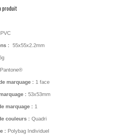
n produit
:
PVC
ns :
55x55x2.2mm
6g
Pantone®
 de marquage :
1 face
e marquage :
53x53mm
de marquage :
1
e couleurs :
Quadri
e :
Polybag Individuel