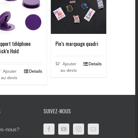
pport téléphone
Pin’s marquage quadri
ick’n Hold
Ajouter
Details
au devis
Ajouter
Details
au devis
S
SUIVEZ-NOUS
s-nous?