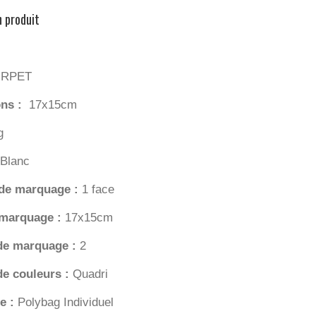
n produit
:
RPET
ns :
17x15cm
g
Blanc
 de marquage :
1 face
 marquage :
17x15cm
de marquage :
2
e couleurs :
Quadri
e :
Polybag Individuel