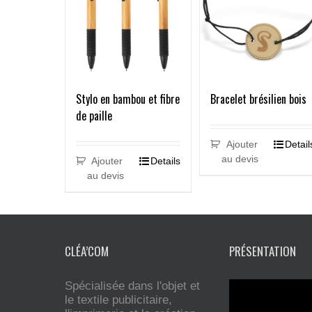
Stylo en bambou et fibre
Bracelet brésilien bois
de paille
Ajouter
Detail
au devis
Ajouter
Details
au devis
CLÉA’COM
PRÉSENTATION
Spécialisée dans l'objet et
le textile publicitaire,