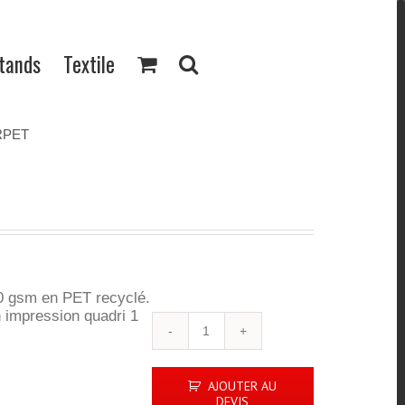
Stands
Textile
 RPET
70 gsm en PET recyclé.
impression quadri 1
quantité
de
Lingette
microfibre
AJOUTER AU
RPET
DEVIS