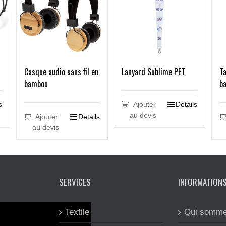
Casque audio sans fil en
Ta
Lanyard Sublime PET
bambou
b
s
Ajouter
Details
au devis
Ajouter
Details
au devis
SERVICES
INFORMATION
Textile
Qui somme