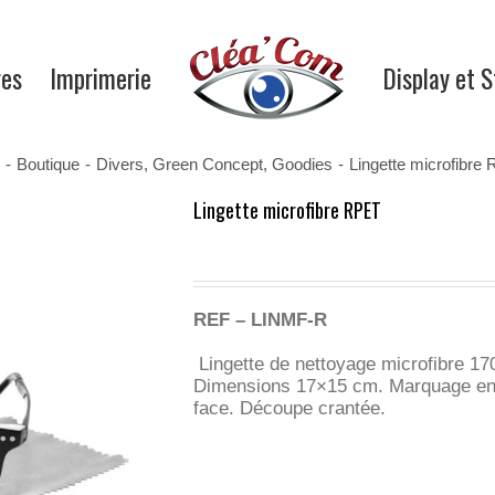
res
Imprimerie
Display et 
-
Boutique
-
Divers
,
Green Concept
,
Goodies
-
Lingette microfibre
Lingette microfibre RPET
REF – LINMF-R
Lingette de nettoyage microfibre 1
Dimensions 17×15 cm. Marquage en 
face. Découpe crantée.