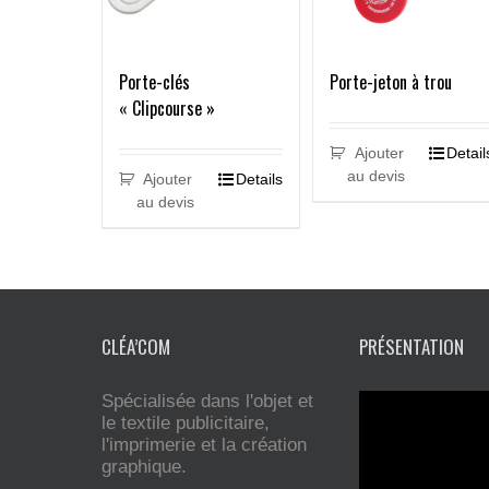
Porte-clés
Porte-jeton à trou
« Clipcourse »
Ajouter
Detail
au devis
Ajouter
Details
au devis
CLÉA’COM
PRÉSENTATION
Spécialisée dans l'objet et
le textile publicitaire,
l'imprimerie et la création
graphique.