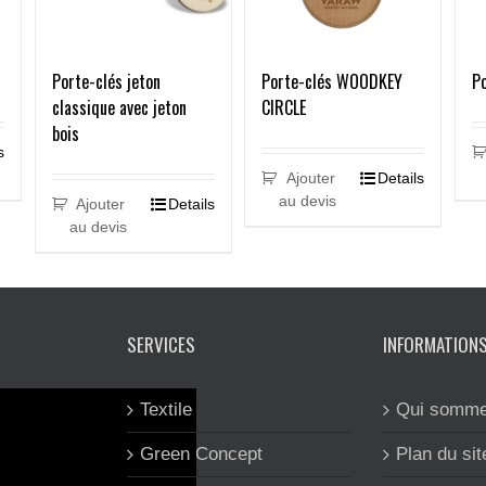
Porte-clés jeton
Porte-clés WOODKEY
Po
classique avec jeton
CIRCLE
bois
s
Ajouter
Details
au devis
Ajouter
Details
au devis
SERVICES
INFORMATION
Textile
Qui somme
Green Concept
Plan du sit