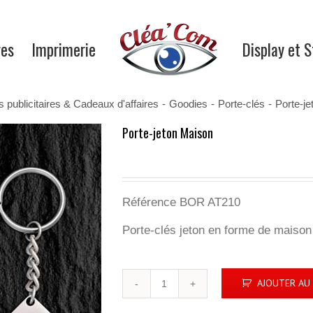
res
Imprimerie
Display et 
s publicitaires & Cadeaux d'affaires
-
Goodies
-
Porte-clés
-
Porte-je
Porte-jeton Maison
Référence BOR AT210
Porte-clés jeton en forme de maison
quantité
AJOUTER AU 
de
Porte-