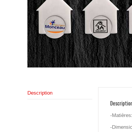
Description
Descriptio
-Matières:
-Dimensi