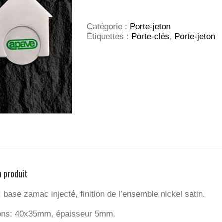
jeton
Maison
Catégorie :
Porte-jeton
Étiquettes :
Porte-clés
,
Porte-jeton
n produit
 base zamac injecté, finition de l’ensemble nickel satin.
ons: 40x35mm, épaisseur 5mm.