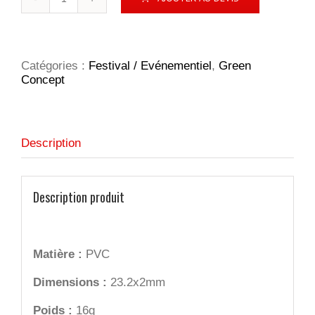
de
Bracelet
brésilien
bois
Catégories :
Festival / Evénementiel
,
Green
Concept
Description
Description produit
Matière :
PVC
Dimensions :
23.2x2mm
Poids :
16g