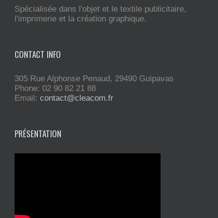
Spécialisée dans l'objet et le textile publicitaire,
l'imprimerie et la création graphique.
CONTACT INFO
305 Rue Alphonse Penaud, 29490 Guipavas
Phone: 02 90 82 21 88
Email:
contact@cleacom.fr
PRÉSENTATION