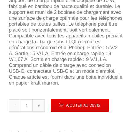
Support de charge rapide et écologique de 10 W,
fabriqué en bambou de haute qualité et durable. Le
support est muni de 2 bobines de chargement avec
une surface de charge optimale pour les téléphones
portables de toutes tailles. Le téléphone peut être
placé soit horizontalement, soit verticalement.
Compatible avec tous les appareils mobiles prenant
en charge la charge sans fil QI (dernières
générations d’Android et d’iPhone). Entrée : 5 V/2
A. Sortie : 5 V/1 A. Entrée en charge rapide : 9
V/1,67 A. Sortie en charge rapide : 9 V/1,1 A.
Comprend un câble de charge avec connexion
USB-C, connecteur USB-C et un mode d’emploi.
Chaque article est fourni dans une boite individuelle
en papier kraft marron.
quantité
AJOUTER AU DEVIS
de
Baloo
10W
support
pour