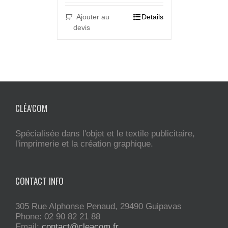
Ajouter au
Details
devis
CLÉA’COM
Spécialisée dans l'objet et le textile publicitaire,
l'imprimerie et la création graphique.
CONTACT INFO
305 Rue Alphonse Penaud, 29490 Guipavas
Phone: 02 90 82 21 88
Email:
contact@cleacom.fr